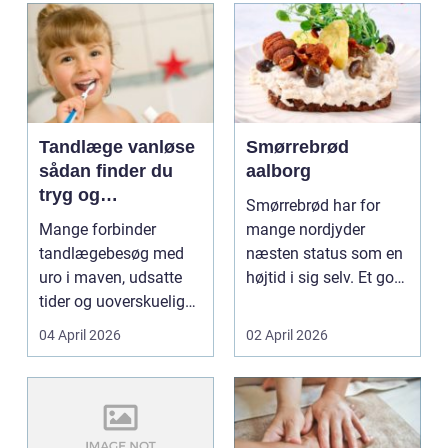
Tandlæge vanløse
Smørrebrød
sådan finder du
aalborg
tryg og
Smørrebrød har for
professionel
Mange forbinder
mange nordjyder
tandpleje
tandlægebesøg med
næsten status som en
uro i maven, udsatte
højtid i sig selv. Et godt
tider og uoverskuelige
stykke rugbrød me...
priser. Samtidig ved
04 April 2026
02 April 2026
d...