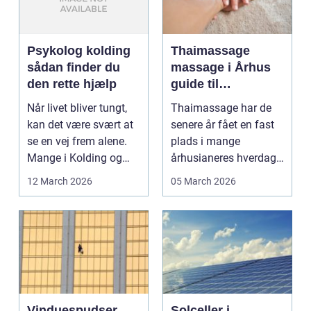
Psykolog kolding
Thaimassage
sådan finder du
massage i Århus
den rette hjælp
guide til
afslapning,
Når livet bliver tungt,
Thaimassage har de
smidighed og
kan det være svært at
senere år fået en fast
bedre velvære
se en vej frem alene.
plads i mange
Mange i Kolding og
århusianeres hverdag.
omegn søger p...
Flere bruger den både
12 March 2026
05 March 2026
...
Vinduespudser
Solceller i