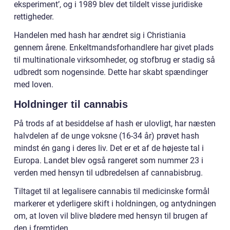
eksperiment’, og i 1989 blev det tildelt visse juridiske
rettigheder.
Handelen med hash har ændret sig i Christiania
gennem årene. Enkeltmandsforhandlere har givet plads
til multinationale virksomheder, og stofbrug er stadig så
udbredt som nogensinde. Dette har skabt spændinger
med loven.
Holdninger til cannabis
På trods af at besiddelse af hash er ulovligt, har næsten
halvdelen af ​​de unge voksne (16-34 år) prøvet hash
mindst én gang i deres liv. Det er et af de højeste tal i
Europa. Landet blev også rangeret som nummer 23 i
verden med hensyn til udbredelsen af ​​cannabisbrug.
Tiltaget til at legalisere cannabis til medicinske formål
markerer et yderligere skift i holdningen, og antydningen
om, at loven vil blive blødere med hensyn til brugen af ​​
den i fremtiden.