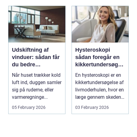
Udskiftning af
Hysteroskopi
vinduer: sådan får
sådan foregår en
du bedre
kikkertundersøgel
indeklima og
se af livmoderen
Når huset trækker kold
En hysteroskopi er en
lavere
luft ind, duggen samler
kikkertundersøgelse af
varmeregning
sig på ruderne, eller
livmoderhulen, hvor en
varmeregninge...
læge gennem skeden
og livmoderha...
05 February 2026
03 February 2026