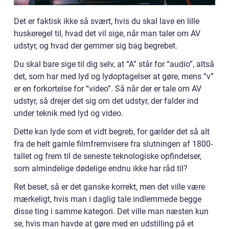
Det er faktisk ikke så svært, hvis du skal lave en lille
huskeregel til, hvad det vil sige, når man taler om AV
udstyr, og hvad der gemmer sig bag begrebet.
Du skal bare sige til dig selv, at “A” står for “audio”, altså
det, som har med lyd og lydoptagelser at gøre, mens “v”
er en forkortelse for “video”. Så når der er tale om AV
udstyr, så drejer det sig om det udstyr, der falder ind
under teknik med lyd og video.
Dette kan lyde som et vidt begreb, for gælder det så alt
fra de helt gamle filmfremvisere fra slutningen af 1800-
tallet og frem til de seneste teknologiske opfindelser,
som almindelige dødelige endnu ikke har råd til?
Ret beset, så er det ganske korrekt, men det ville være
mærkeligt, hvis man i daglig tale indlemmede begge
disse ting i samme kategori. Det ville man næsten kun
se, hvis man havde at gøre med en udstilling på et