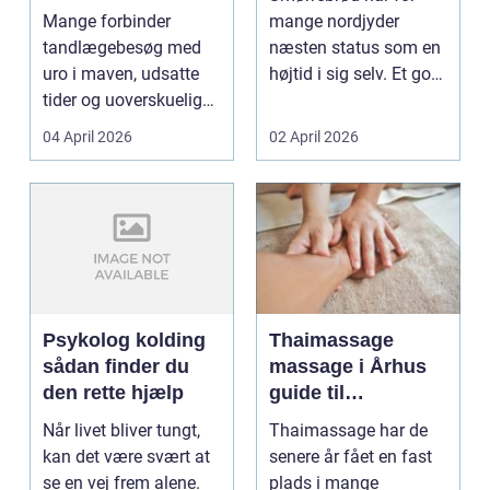
professionel
Mange forbinder
mange nordjyder
tandpleje
tandlægebesøg med
næsten status som en
uro i maven, udsatte
højtid i sig selv. Et godt
tider og uoverskuelige
stykke rugbrød me...
priser. Samtidig ved
04 April 2026
02 April 2026
d...
Psykolog kolding
Thaimassage
sådan finder du
massage i Århus
den rette hjælp
guide til
afslapning,
Når livet bliver tungt,
Thaimassage har de
smidighed og
kan det være svært at
senere år fået en fast
bedre velvære
se en vej frem alene.
plads i mange