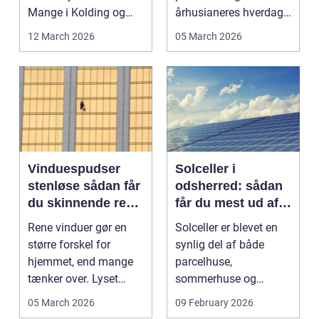
Mange i Kolding og
århusianeres hverdag.
omegn søger p...
Flere bruger den både
12 March 2026
05 March 2026
...
Vinduespudser
Solceller i
stenløse sådan får
odsherred: sådan
du skinnende rene
får du mest ud af
ruder året rundt
solen
Rene vinduer gør en
Solceller er blevet en
større forskel for
synlig del af både
hjemmet, end mange
parcelhuse,
tænker over. Lyset
sommerhuse og
falder anderledes ind,
mindre erhverv i
05 March 2026
09 February 2026
...
Odsherred. Mang...