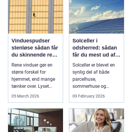
Vinduespudser
Solceller i
stenløse sådan får
odsherred: sådan
du skinnende rene
får du mest ud af
ruder året rundt
solen
Rene vinduer gør en
Solceller er blevet en
større forskel for
synlig del af både
hjemmet, end mange
parcelhuse,
tænker over. Lyset
sommerhuse og
falder anderledes ind,
mindre erhverv i
05 March 2026
09 February 2026
...
Odsherred. Mang...