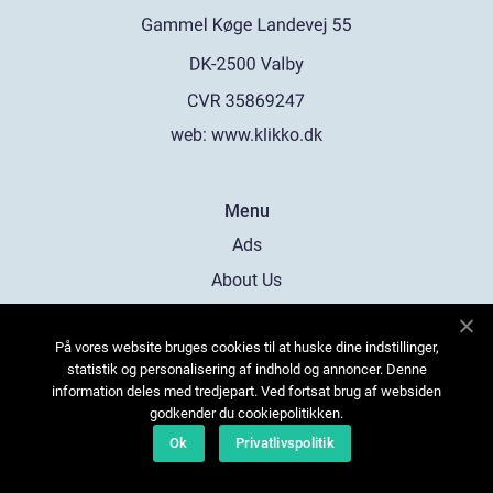
web:
www.klikko.dk
Menu
Ads
About Us
Cookies
På vores website bruges cookies til at huske dine indstillinger,
Contact
statistik og personalisering af indhold og annoncer. Denne
Sitemap
information deles med tredjepart. Ved fortsat brug af websiden
godkender du cookiepolitikken.
Ok
Privatlivspolitik