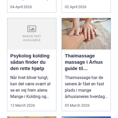
priser. Samtidig ved
04 April 2026
02 April 2026
d...
Psykolog kolding
Thaimassage
sådan finder du
massage i Århus
den rette hjælp
guide til
afslapning,
Når livet bliver tungt,
Thaimassage har de
smidighed og
kan det være svært at
senere år fået en fast
bedre velvære
se en vej frem alene.
plads i mange
Mange i Kolding og
århusianeres hverdag.
omegn søger p...
Flere bruger den både
12 March 2026
05 March 2026
...