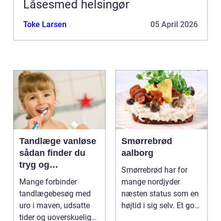
Låsesmed helsingør
Toke Larsen
05 April 2026
Tandlæge vanløse
Smørrebrød
sådan finder du
aalborg
tryg og
Smørrebrød har for
professionel
Mange forbinder
mange nordjyder
tandpleje
tandlægebesøg med
næsten status som en
uro i maven, udsatte
højtid i sig selv. Et godt
tider og uoverskuelige
stykke rugbrød me...