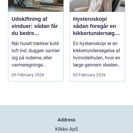
Udskiftning af
Hysteroskopi
vinduer: sådan får
sådan foregår en
du bedre
kikkertundersøgel
indeklima og
se af livmoderen
Når huset trækker kold
En hysteroskopi er en
lavere
luft ind, duggen samler
kikkertundersøgelse af
varmeregning
sig på ruderne, eller
livmoderhulen, hvor en
varmeregninge...
læge gennem skeden
og livmoderha...
05 February 2026
03 February 2026
Address