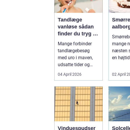
Tandlæge
Smørre
vanløse sådan
aalbor
finder du tryg og
Smørrebr
professionel
Mange forbinder
mange n
tandpleje
tandlægebesøg
næsten 
med uro i maven,
en højtid 
udsatte tider og
Et godt 
uoverskuelige priser.
rugbrød 
04 April 2026
02 April 
Samtidig ved d...
Vinduespudser
Solcelle