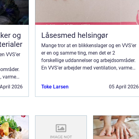
kker og
Låsesmed helsingør
terialer
Mange tror at en blikkenslager og en VVS’er
er en og samme ting, men det er 2
 en VVS’er
forskellige uddannelser og arbejdsområder.
En VVS’er arbejder med ventilation, varme
sområder.
og sanitet og primært indendørs, imens en
n, varme
blikkenslager arbejder udenfor og...
imens en
April 2026
Toke Larsen
05 April 2026
.