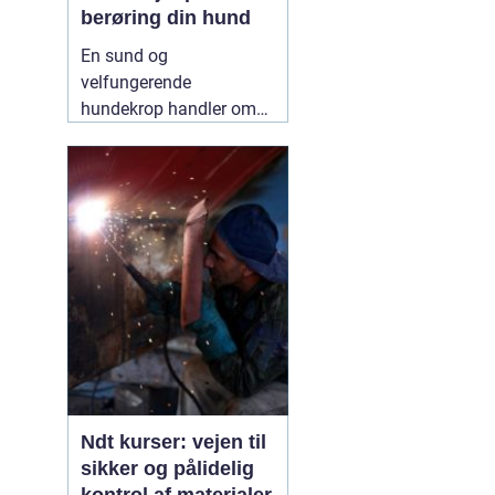
berøring din hund
En sund og
velfungerende
hundekrop handler om
mere end foder, gåture
og legetid. Mange
hundeejere oplever, at
deres hund bliver stiv,
øm eller ændrer adfærd
uden en tydelig årsag.
Her kan
12 May 2026
Ndt kurser: vejen til
sikker og pålidelig