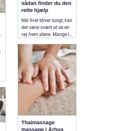
sådan finder du den
rette hjælp
Når livet bliver tungt, kan
det være svært at se en
vej frem alene. Mange i
Kolding og omegn søger
professionel støtte, når
n
mistrivsel, stress eller
konflikter i nære
relationer fylder for
meget. En
12 March
2026
Thaimassage
massage i Århus