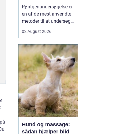
undersøgt
Røntgenundersøgelse er
en af de mest anvendte
metoder til at undersøge
knogler og organer inde i
02 August 2026
kroppen på en hurtig og
skånsom måde. Mange
mennesker møder før
eller siden denne
undersøgelsesform i
forbindelse med ulykker,
smerter i led eller ryg, e...
r
s
e
 på
Hund og massage:
 Du
sådan hjælper blid