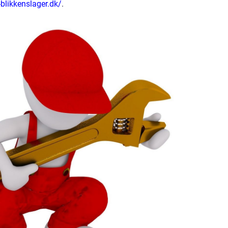
blikkenslager.dk/
.