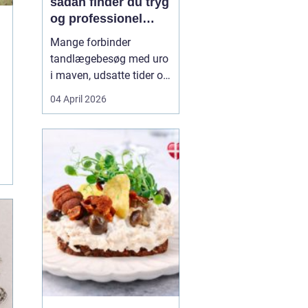
sådan finder du tryg
og professionel
tandpleje
Mange forbinder
tandlægebesøg med uro
i maven, udsatte tider og
uoverskuelige priser.
04 April 2026
Samtidig ved de fleste
godt, hvor vigtig en sund
mund er for både
helbred og velvære. Når
du
søger efter tandlæge
vanløs...