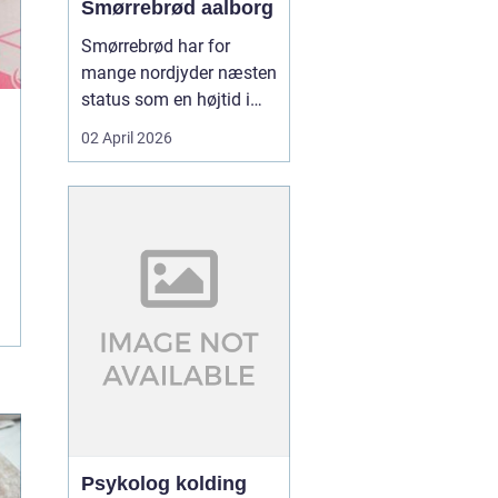
Smørrebrød aalborg
Smørrebrød har for
mange nordjyder næsten
status som en højtid i
sig selv. Et godt stykke
02 April 2026
rugbrød med sprød
skorpe, rigeligt smør og
gavmildt med fyld kan
gøre en helt almindelig
hverdag til noget særligt.
I Aalborg er interessen
for klassisk dansk f...
Psykolog kolding