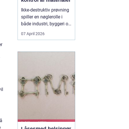
kontrol af materialer
Ikke-destruktiv prøvning
spiller en nøglerolle i
både industri, byggeri og
energisektoren. Når du
07 April 2026
arbejder med
er
svejsninger, trykbærende
udstyr, konstruktioner
eller rørledninger, er det
afgørende, at
materialerne kan holde
til belastningen uden at
d...
il
på
e
Låsesmed helsingør