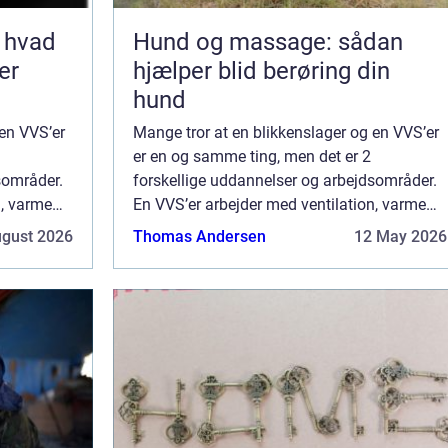
 hvad
Hund og massage: sådan
er
hjælper blid berøring din
hund
 en VVS’er
Mange tror at en blikkenslager og en VVS’er
er en og samme ting, men det er 2
sområder.
forskellige uddannelser og arbejdsområder.
n, varme
En VVS’er arbejder med ventilation, varme
imens en
og sanitet og primært indendørs, imens en
ugust 2026
Thomas Andersen
12 May 2026
.
blikkenslager arbejder udenfor og...