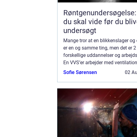
Røntgenundersøgelse:
du skal vide før du bliv
undersøgt
Mange tror at en blikkenslager og
er en og samme ting, men det er 2
forskellige uddannelser og arbejd
En VVS’er arbejder med ventilatio
og sanitet og primært indendørs, 
Sofie Sørensen
02 A
blikkenslager arbejder udenfor og..