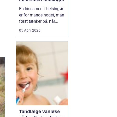
En låsesmed i Helsingør
er for mange noget, man
først tænker på, når
uheldet er ude. Du står
05 April 2026
foran hoveddøren,
nøglen ligger på
køkkenbordet, eller låsen
har sat sig fast midt om
natten. Her er en kort
forklaring, som kan
hjælpe, når du søger
efter h...
Tandlæge vanløse