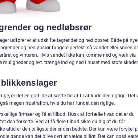
agrender og nedløbsrør
ger udfører er at udskifte tagrender og nedløbsrør. Både på nye
 tagrender og nedløbsrør fungere perfekt, så vandet eller sneen d
råret og vinteren. Hvis vandet ikke kan komme ned og væk via
dre muligheder og evt. trænge ind og ned i huset med store skader
e blikkenslager
, er det en god ide at sætte tid af til at finde den rigtige. Det v
gså megen frustration, hvis du har fundet den rigtige.
kellige firmaer og få et tilbud. Husk at fortælle hvad det er du
et den forkerte. Ved at få flere tilbud sikre du dig at du får
ke altid er den billigste der er den bedste. Der kan være forskel 
gle gange kan det blive dyrt at vælge billigt. Det kan også vær