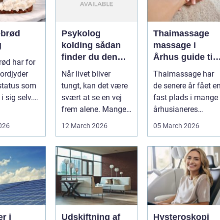
brød
Psykolog
Thaimassage
g
kolding sådan
massage i
finder du den
Århus guide til
ød har for
rette hjælp
afslapning,
ordjyder
Når livet bliver
Thaimassage har
smidighed og
status som
tungt, kan det være
de senere år fået e
bedre velvære
i sig selv.
svært at se en vej
fast plads i mange
stykke
frem alene. Mange i
århusianeres
me...
Kolding og omegn
hverdag. Flere
2026
12 March 2026
05 March 2026
søger p...
bruger den både ...
r i
Udskiftning af
Hysteroskopi