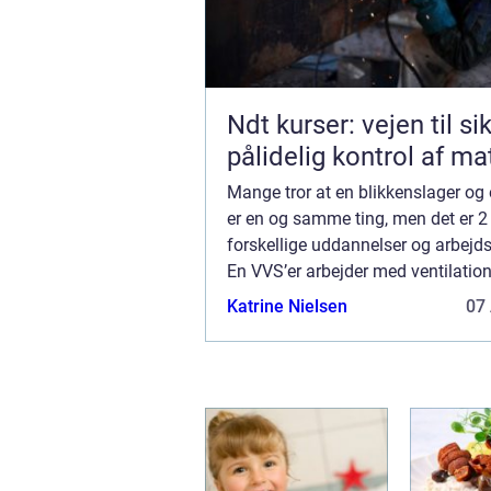
Ndt kurser: vejen til si
pålidelig kontrol af ma
Mange tror at en blikkenslager og
er en og samme ting, men det er 2
forskellige uddannelser og arbejd
En VVS’er arbejder med ventilatio
og sanitet og primært indendørs, 
Katrine Nielsen
07 
blikkenslager arbejder udenfor og..