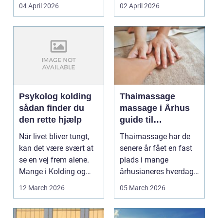
priser. Samtidig ved
04 April 2026
02 April 2026
d...
Psykolog kolding
Thaimassage
sådan finder du
massage i Århus
den rette hjælp
guide til
afslapning,
Når livet bliver tungt,
Thaimassage har de
smidighed og
kan det være svært at
senere år fået en fast
bedre velvære
se en vej frem alene.
plads i mange
Mange i Kolding og
århusianeres hverdag.
omegn søger p...
Flere bruger den både
12 March 2026
05 March 2026
...