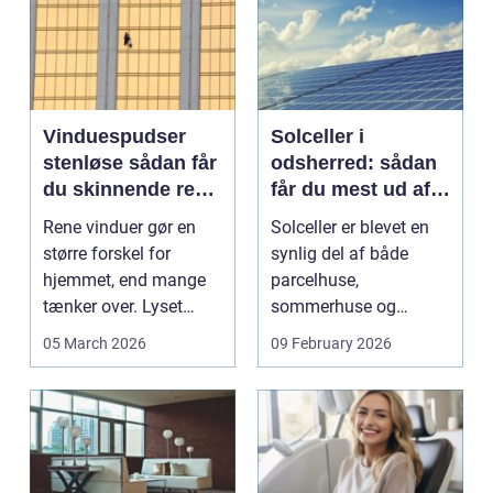
Vinduespudser
Solceller i
stenløse sådan får
odsherred: sådan
du skinnende rene
får du mest ud af
ruder året rundt
solen
Rene vinduer gør en
Solceller er blevet en
større forskel for
synlig del af både
hjemmet, end mange
parcelhuse,
tænker over. Lyset
sommerhuse og
falder anderledes ind,
mindre erhverv i
05 March 2026
09 February 2026
...
Odsherred. Mang...