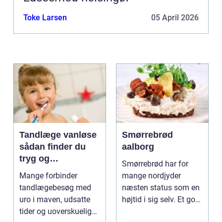
Toke Larsen
05 April 2026
Tandlæge vanløse
Smørrebrød
sådan finder du
aalborg
tryg og
Smørrebrød har for
professionel
Mange forbinder
mange nordjyder
tandpleje
tandlægebesøg med
næsten status som en
uro i maven, udsatte
højtid i sig selv. Et godt
tider og uoverskuelige
stykke rugbrød me...