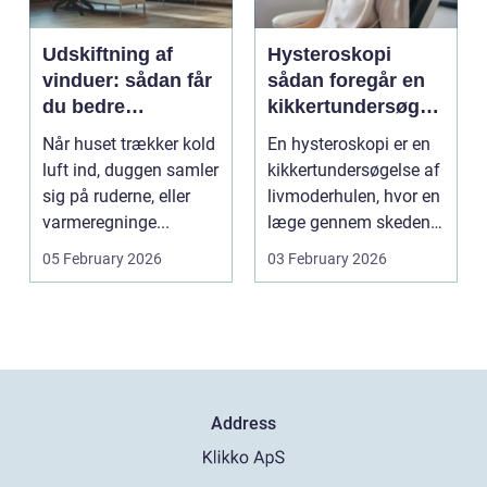
Udskiftning af
Hysteroskopi
vinduer: sådan får
sådan foregår en
du bedre
kikkertundersøgel
indeklima og
se af livmoderen
Når huset trækker kold
En hysteroskopi er en
lavere
luft ind, duggen samler
kikkertundersøgelse af
varmeregning
sig på ruderne, eller
livmoderhulen, hvor en
varmeregninge...
læge gennem skeden
og livmoderha...
05 February 2026
03 February 2026
Address