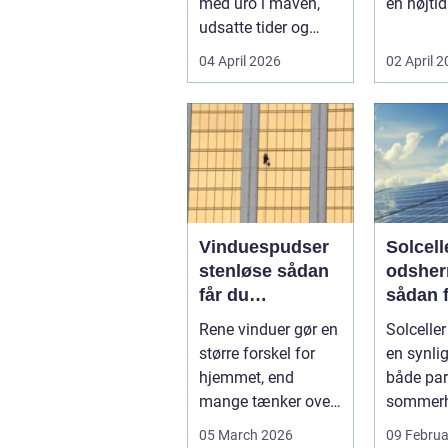
med uro i maven,
en højtid 
udsatte tider og
Et godt 
uoverskuelige priser.
rugbrød 
04 April 2026
02 April 
Samtidig ved d...
Vinduespudser
Solcelle
stenløse sådan
odsher
får du
sådan 
skinnende rene
mest u
Rene vinduer gør en
Solceller
ruder året rundt
større forskel for
en synlig
hjemmet, end
både par
mange tænker over.
sommerh
Lyset falder
mindre e
05 March 2026
09 Februa