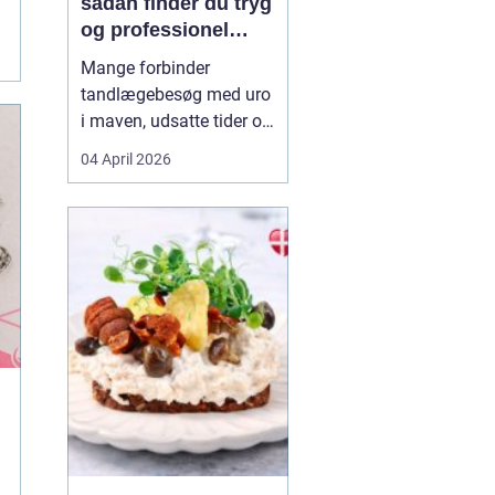
sådan finder du tryg
og professionel
tandpleje
Mange forbinder
tandlægebesøg med uro
i maven, udsatte tider og
uoverskuelige priser.
04 April 2026
Samtidig ved de fleste
godt, hvor vigtig en sund
mund er for både
helbred og velvære. Når
du
søger efter tandlæge
vanløs...