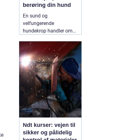
berøring din hund
En sund og
velfungerende
hundekrop handler om
mere end foder, gåture
og legetid. Mange
hundeejere oplever, at
deres hund bliver stiv,
øm eller ændrer adfærd
uden en tydelig årsag.
Her kan
12 May 2026
l
Ndt kurser: vejen til
sikker og pålidelig
ke