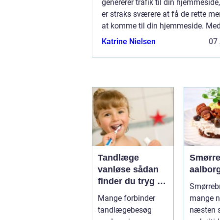
genererer trafik til din hjemmeside
er straks sværere at få de rette me
at komme til din hjemmeside. Med 
mennesker menes nogle, der vil kø
Katrine Nielsen
07 
produkter, sige ja tak til at modta..
Tandlæge
Smørre
vanløse sådan
aalbor
finder du tryg og
Smørrebr
professionel
Mange forbinder
mange n
tandpleje
tandlægebesøg
næsten 