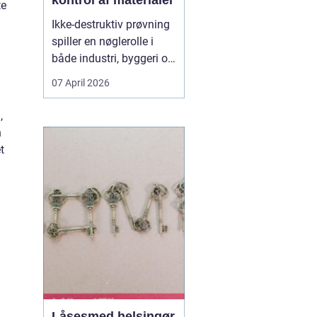
kontrol af materialer
te
Ikke-destruktiv prøvning
spiller en nøglerolle i
både industri, byggeri og
energisektoren. Når du
07 April 2026
arbejder med
svejsninger, trykbærende
,
udstyr, konstruktioner
n
eller rørledninger, er det
t
afgørende, at
materialerne kan holde
til belastningen uden at
d...
Låsesmed helsingør