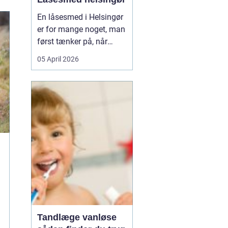
En låsesmed i Helsingør
er for mange noget, man
først tænker på, når
uheldet er ude. Du står
05 April 2026
foran hoveddøren,
nøglen ligger på
køkkenbordet, eller låsen
har sat sig fast midt om
natten. Her er en kort
forklaring, som kan
hjælpe, når du søger
efter h...
Tandlæge vanløse