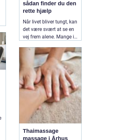
sådan finder du den
rette hjælp
Når livet bliver tungt, kan
det være svært at se en
vej frem alene. Mange i
Kolding og omegn søger
professionel støtte, når
mistrivsel, stress eller
konflikter i nære
relationer fylder for
meget. En
12 March
2026
g
e
Thaimassage
massage i Århus