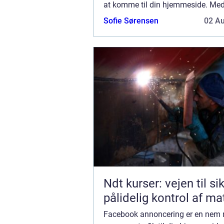
at komme til din hjemmeside. Med 
mennesker menes nogle, der vil kø
Sofie Sørensen
02 A
produkter, sige ja tak til at modta..
Ndt kurser: vejen til si
pålidelig kontrol af ma
Facebook annoncering er en nem