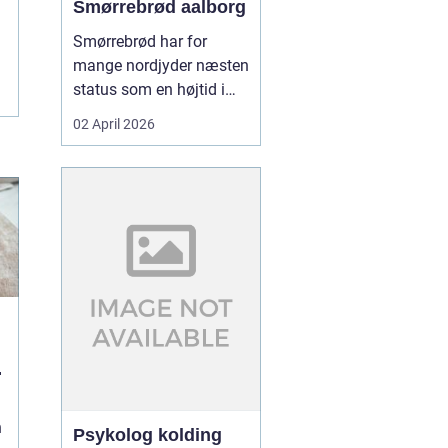
Smørrebrød aalborg
Smørrebrød har for
mange nordjyder næsten
status som en højtid i
sig selv. Et godt stykke
02 April 2026
rugbrød med sprød
skorpe, rigeligt smør og
gavmildt med fyld kan
gøre en helt almindelig
hverdag til noget særligt.
I Aalborg er interessen
for klassisk dansk f...
n
Psykolog kolding