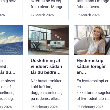
i sig selv.
svært at se en vej
fast plads i mange
stykke
frem alene. Mange i
århusianeres
me...
Kolding og omegn
hverdag. Flere
2026
12 March 2026
05 March 2026
søger p...
bruger den både ...
r i
Udskiftning af
Hysteroskopi
red:
vinduer: sådan
sådan foregår
får du
får du bedre
en
d af solen
indeklima og
kikkertundersø
 er blevet
Når huset trækker
En hysteroskopi er
lavere
else af
 del af
kold luft ind,
en
varmeregning
livmoderen
celhuse,
duggen samler sig
kikkertundersøgels
use og
på ruderne, eller
af livmoderhulen,
rhverv i
varmeregninge...
hvor en læge
ry 2026
05 February 2026
03 February 2026