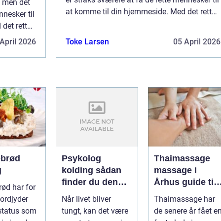
, men det
at komme til din hjemmeside. Med det rette
nnesker til
mennesker menes nogle, der vil købe dine
det rette
produkter, sige ja tak til at modta...
be dine
April 2026
Toke Larsen
05 April 2026
.
brød
Psykolog
Thaimassage
g
kolding sådan
massage i
finder du den
Århus guide til
ød har for
rette hjælp
afslapning,
ordjyder
Når livet bliver
Thaimassage har
smidighed og
status som
tungt, kan det være
de senere år fået e
bedre velvære