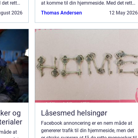
det rette
at komme til din hjemmeside. Med det rette
be dine
mennesker menes nogle, der vil købe dine
ugust 2026
Thomas Andersen
12 May 2026
.
produkter, sige ja tak til at modta...
kker og
Låsesmed helsingør
terialer
Facebook annoncering er en nem måde at
genererer trafik til din hjemmeside, men det
 måde at
er straks sværere at få de rette mennesker til