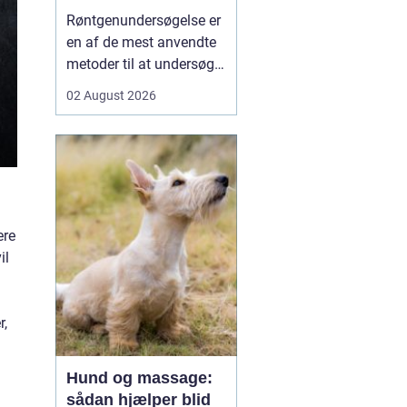
undersøgt
Røntgenundersøgelse er
en af de mest anvendte
metoder til at undersøge
knogler og organer inde i
02 August 2026
kroppen på en hurtig og
skånsom måde. Mange
mennesker møder før
eller siden denne
undersøgelsesform i
forbindelse med ulykker,
ere
smerter i led eller ryg, e...
il
r,
Hund og massage:
sådan hjælper blid