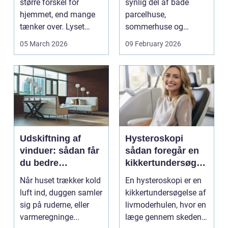
større forskel for
synlig del af både
hjemmet, end mange
parcelhuse,
tænker over. Lyset
sommerhuse og
falder anderledes ind,
mindre erhverv i
05 March 2026
09 February 2026
...
Odsherred. Mang...
Udskiftning af
Hysteroskopi
vinduer: sådan får
sådan foregår en
du bedre
kikkertundersøgel
indeklima og
se af livmoderen
Når huset trækker kold
En hysteroskopi er en
lavere
luft ind, duggen samler
kikkertundersøgelse af
varmeregning
sig på ruderne, eller
livmoderhulen, hvor en
varmeregninge...
læge gennem skeden