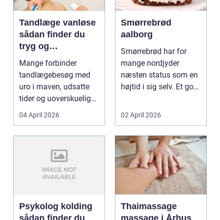
Tandlæge vanløse
Smørrebrød
sådan finder du
aalborg
tryg og
Smørrebrød har for
professionel
Mange forbinder
mange nordjyder
tandpleje
tandlægebesøg med
næsten status som en
uro i maven, udsatte
højtid i sig selv. Et godt
tider og uoverskuelige
stykke rugbrød me...
priser. Samtidig ved
04 April 2026
02 April 2026
d...
Psykolog kolding
Thaimassage
sådan finder du
massage i Århus