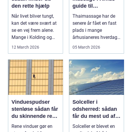
den rette hjælp
guide til
afslapning,
Når livet bliver tungt,
Thaimassage har de
smidighed og
kan det være svært at
senere år fået en fast
bedre velvære
se en vej frem alene.
plads i mange
Mange i Kolding og
århusianeres hverdag.
omegn søger p...
Flere bruger den både
12 March 2026
05 March 2026
...
Vinduespudser
Solceller i
stenløse sådan får
odsherred: sådan
du skinnende rene
får du mest ud af
ruder året rundt
solen
Rene vinduer gør en
Solceller er blevet en