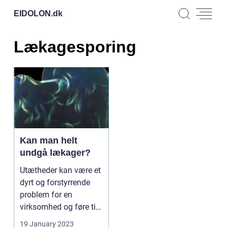
EIDOLON.
dk
Lækagesporing
Kan man helt
undgå lækager?
Utætheder kan være et
dyrt og forstyrrende
problem for en
virksomhed og føre til
både fysiske og øko...
19 January 2023