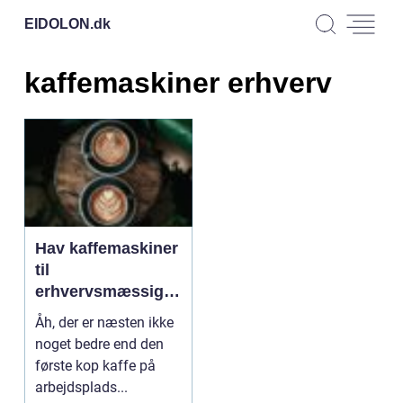
EIDOLON.
dk
kaffemaskiner erhverv
Hav kaffemaskiner
til
erhvervsmæssig
brug med bredt
Åh, der er næsten ikke
udvalg
noget bedre end den
første kop kaffe på
arbejdsplads...