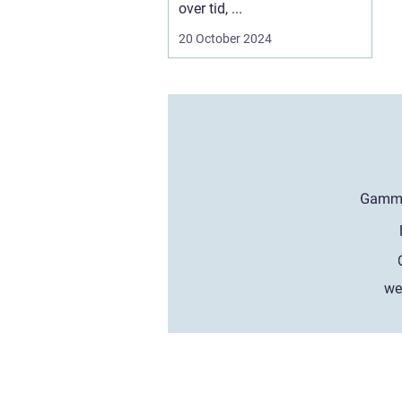
over tid, ...
20 October 2024
we