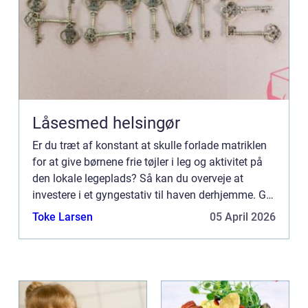
Låsesmed helsingør
Er du træt af konstant at skulle forlade matriklen
for at give børnene frie tøjler i leg og aktivitet på
den lokale legeplads? Så kan du overveje at
investere i et gyngestativ til haven derhjemme. Giv
børnene den ultimativ gave – et gyngestativ i
Toke Larsen
05 April 2026
hav...