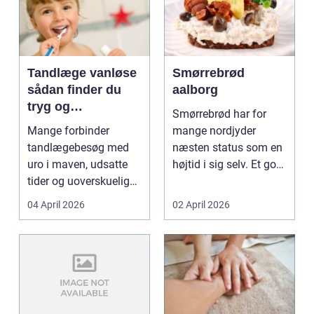
Tandlæge vanløse
Smørrebrød
sådan finder du
aalborg
tryg og
Smørrebrød har for
professionel
Mange forbinder
mange nordjyder
tandpleje
tandlægebesøg med
næsten status som en
uro i maven, udsatte
højtid i sig selv. Et godt
tider og uoverskuelige
stykke rugbrød me...
priser. Samtidig ved
04 April 2026
02 April 2026
d...