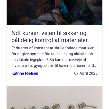
Ndt kurser: vejen til sikker og
pålidelig kontrol af materialer
Er du træt af konstant at skulle forlade matriklen
for at give børnene frie tøjler i leg og aktivitet på
den lokale legeplads? Så kan du overveje at
investere i et gyngestativ til haven derhjemme. Giv
børnene den ultimativ gave – et gyngestativ i
Katrine Nielsen
07 April 2026
hav...