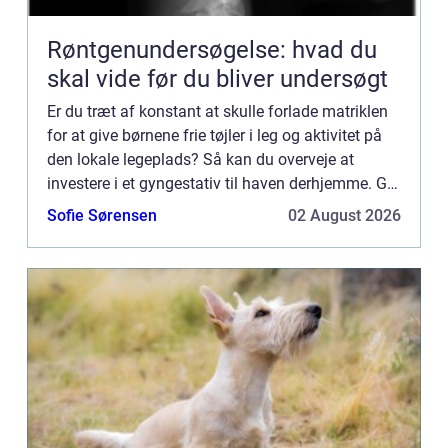
Røntgenundersøgelse: hvad du
skal vide før du bliver undersøgt
Er du træt af konstant at skulle forlade matriklen
for at give børnene frie tøjler i leg og aktivitet på
den lokale legeplads? Så kan du overveje at
investere i et gyngestativ til haven derhjemme. Giv
børnene den ultimativ gave – et gyngestativ i
Sofie Sørensen
02 August 2026
hav...