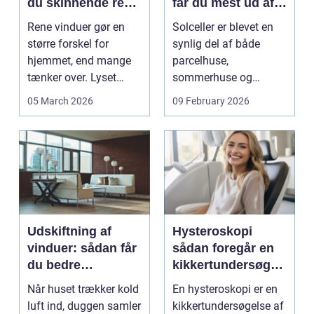
du skinnende rene
får du mest ud af
ruder året rundt
solen
Rene vinduer gør en
Solceller er blevet en
større forskel for
synlig del af både
hjemmet, end mange
parcelhuse,
tænker over. Lyset
sommerhuse og
falder anderledes ind,
mindre erhverv i
05 March 2026
09 February 2026
...
Odsherred. Mang...
Udskiftning af
Hysteroskopi
vinduer: sådan får
sådan foregår en
du bedre
kikkertundersøgel
indeklima og
se af livmoderen
Når huset trækker kold
En hysteroskopi er en
lavere
luft ind, duggen samler
kikkertundersøgelse af