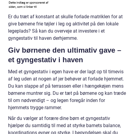
Er du træt af konstant at skulle forlade matriklen for at
give børnene frie tøjler i leg og aktivitet på den lokale
legeplads? Så kan du overveje at investere i et
gyngestativ til haven derhjemme.
Giv børnene den ultimativ gave –
et gyngestativ i haven
Med et gyngestativ i egen have er der lagt op til timevis
af leg uden at nogen af jer behøver at forlade hjemmet.
Du kan slappe af på terrassen eller i hængekøjen mens
børnene muntrer sig. Du er tæt på børnene og kan træde
til om nødvendigt – og legen foregår inden for
hjemmets trygge rammer.
Når du vælger at forære dine børn et gyngestativ
hjælper du samtidig til med at styrke barnets balance,
koordinations evner og styrke. I begyndelsen skal du