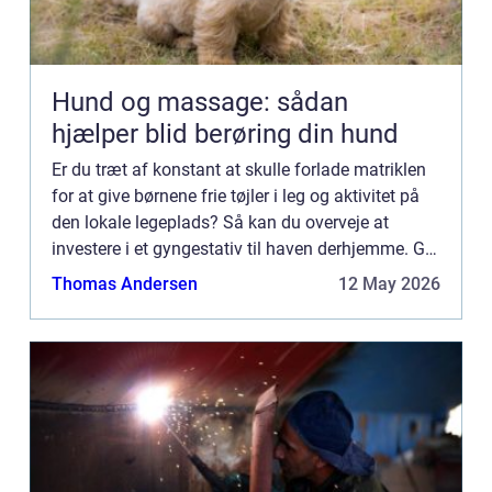
Hund og massage: sådan
hjælper blid berøring din hund
Er du træt af konstant at skulle forlade matriklen
for at give børnene frie tøjler i leg og aktivitet på
den lokale legeplads? Så kan du overveje at
investere i et gyngestativ til haven derhjemme. Giv
børnene den ultimativ gave – et gyngestativ i
Thomas Andersen
12 May 2026
hav...