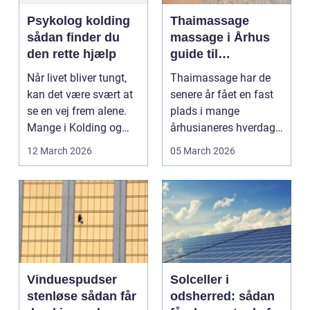
Psykolog kolding
Thaimassage
sådan finder du
massage i Århus
den rette hjælp
guide til
afslapning,
Når livet bliver tungt,
Thaimassage har de
smidighed og
kan det være svært at
senere år fået en fast
bedre velvære
se en vej frem alene.
plads i mange
Mange i Kolding og
århusianeres hverdag.
omegn søger p...
Flere bruger den både
12 March 2026
05 March 2026
...
Vinduespudser
Solceller i
stenløse sådan får
odsherred: sådan