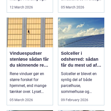
omegn søger p...
Flere bruger den både
12 March 2026
05 March 2026
...
Vinduespudser
Solceller i
stenløse sådan får
odsherred: sådan
du skinnende rene
får du mest ud af
ruder året rundt
solen
Rene vinduer gør en
Solceller er blevet en
større forskel for
synlig del af både
hjemmet, end mange
parcelhuse,
tænker over. Lyset
sommerhuse og
falder anderledes ind,
mindre erhverv i
05 March 2026
09 February 2026
...
Odsherred. Mang...